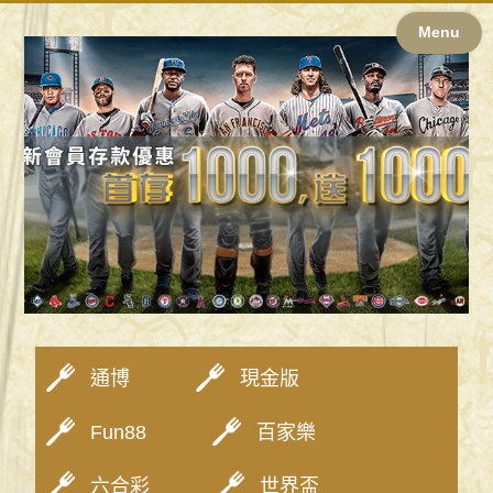
Menu
通博
現金版
Fun88
百家樂
六合彩
世界盃