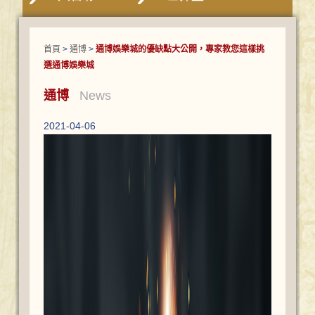
首頁
>
通博
>
通博娛樂城的優缺點大公開，專家教您這樣挑
選通博娛樂城
通博
News
2021-04-06